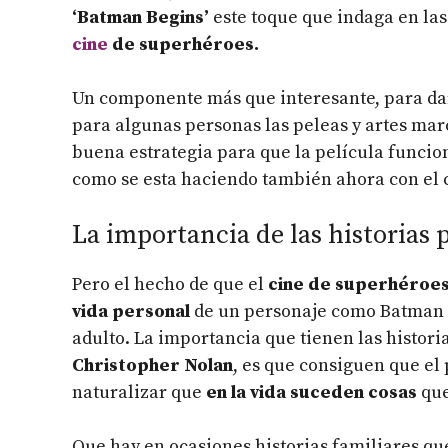
‘Batman Begins’
este toque que indaga en las
cine
de superhéroes.
Un componente más que interesante, para darl
para algunas personas las peleas y artes mar
buena estrategia para que la película funcio
como se esta haciendo también ahora con el c
La importancia de las historias
Pero el hecho de que el
cine de superhéroe
vida personal
de un personaje como Batman n
adulto.
La importancia que tienen las historia
Christopher Nolan
, es que consiguen que el
naturalizar que
en la vida suceden cosas
que
Que hay en ocasiones historias familiares que