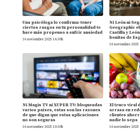
Una psicóloga lo confirma: tener
Ni León ni Seg
ciertos rasgos en tu personalidad te
Geographic el
hace más propenso a sufrir ansiedad
Castilla y Leó
bonitas de Es
16 noviembre 2025 16:30h
16 noviembre 2025 
Ni Magis TV ni XUPER TV: bloqueadas
El truco vira
varios países, estas son las razones
arrasa en rede
de que digan que estas aplicaciones
clientes ahorr
no son seguras
nadie lo sepa
16 noviembre 2025 10:30h
16 noviembre 2025 