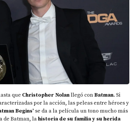
hasta que
Christopher Nolan
llegó con
Batman
. Si
racterizadas por la acción, las peleas entre héroes y
atman Begins’
se da a la película un tono mucho más
da de Batman, la
historia de su familia y su herida