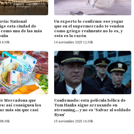
ovia: National
Un experto lo confirma: ese yogur
ige esta ciudad de
que en el supermercado te venden
n como una de las más
como griego realmente no lo es, y
paña
esta es la razón
14:30h
16 noviembre 2025 12:30h
l de Mercadona que
Confirmado: esta película bélica de
s: así consiguen los
Tom Hanks sigue arrasando en
ar más sin que casi
streaming… y no es ‘Salvar al soldado
Ryan’
08:30h
15 noviembre 2025 16:30h