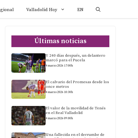
egional
Valladolid Hoy
EN
Últimas noticias
Y 240 días después, un delantero
marcó para el Pucela
4 marzo 2026 17:00h
El calvario del Promesas desde los
once metros
4 marzo 2026 10:30h
El valor de la movilidad de Tenés
en el Real Valladolid
4 marzo 2026 09:00h
Una fallecida en el derrumbe de