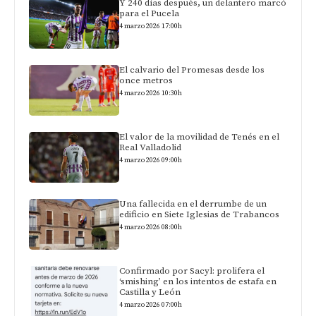
Y 240 días después, un delantero marcó
para el Pucela
4 marzo 2026 17:00h
El calvario del Promesas desde los
once metros
4 marzo 2026 10:30h
El valor de la movilidad de Tenés en el
Real Valladolid
4 marzo 2026 09:00h
Una fallecida en el derrumbe de un
edificio en Siete Iglesias de Trabancos
4 marzo 2026 08:00h
Confirmado por Sacyl: prolifera el
‘smishing’ en los intentos de estafa en
Castilla y León
4 marzo 2026 07:00h