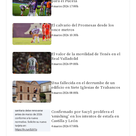
para el Pucela
4 marzo 2026 17:00h
El calvario del Promesas desde los
once metros
4 marzo 2026 10:30h
El valor de la movilidad de Tenés en el
Real Valladolid
4 marzo 2026 09:00h
Una fallecida en el derrumbe de un
edificio en Siete Iglesias de Trabancos
4 marzo 2026 08:00h
Confirmado por Sacyl: prolifera el
‘smishing’ en los intentos de estafa en
Castilla y León
4 marzo 2026 07:00h