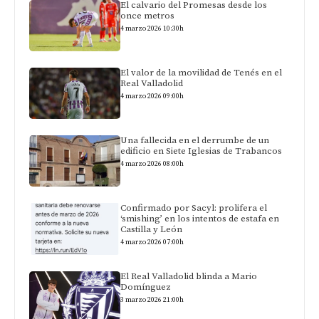
El calvario del Promesas desde los
once metros
4 marzo 2026 10:30h
El valor de la movilidad de Tenés en el
Real Valladolid
4 marzo 2026 09:00h
Una fallecida en el derrumbe de un
edificio en Siete Iglesias de Trabancos
4 marzo 2026 08:00h
Confirmado por Sacyl: prolifera el
‘smishing’ en los intentos de estafa en
Castilla y León
4 marzo 2026 07:00h
El Real Valladolid blinda a Mario
Domínguez
3 marzo 2026 21:00h