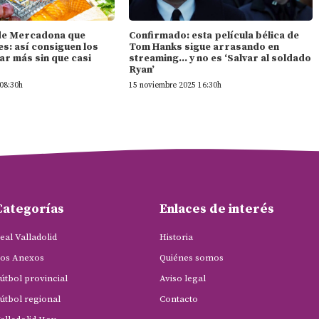
l de Mercadona que
Confirmado: esta película bélica de
s: así consiguen los
Tom Hanks sigue arrasando en
ar más sin que casi
streaming… y no es ‘Salvar al soldado
Ryan’
08:30h
15 noviembre 2025 16:30h
Categorías
Enlaces de interés
eal Valladolid
Historia
os Anexos
Quiénes somos
útbol provincial
Aviso legal
útbol regional
Contacto