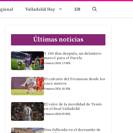
egional
Valladolid Hoy
EN
Últimas noticias
Y 240 días después, un delantero
marcó para el Pucela
4 marzo 2026 17:00h
El calvario del Promesas desde los
once metros
4 marzo 2026 10:30h
El valor de la movilidad de Tenés
en el Real Valladolid
4 marzo 2026 09:00h
Una fallecida en el derrumbe de