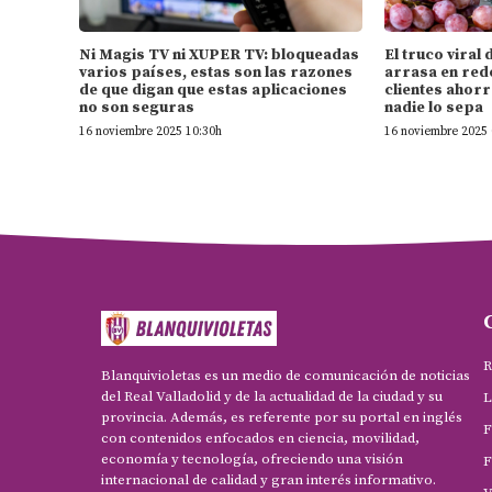
Ni Magis TV ni XUPER TV: bloqueadas
El truco vira
varios países, estas son las razones
arrasa en rede
de que digan que estas aplicaciones
clientes ahorr
no son seguras
nadie lo sepa
16 noviembre 2025 10:30h
16 noviembre 2025 
R
Blanquivioletas es un medio de comunicación de noticias
del Real Valladolid y de la actualidad de la ciudad y su
L
provincia. Además, es referente por su portal en inglés
F
con contenidos enfocados en ciencia, movilidad,
economía y tecnología, ofreciendo una visión
F
internacional de calidad y gran interés informativo.