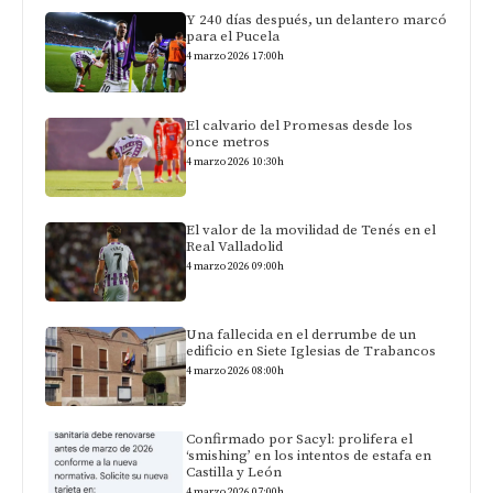
Y 240 días después, un delantero marcó
para el Pucela
4 marzo 2026 17:00h
El calvario del Promesas desde los
once metros
4 marzo 2026 10:30h
El valor de la movilidad de Tenés en el
Real Valladolid
4 marzo 2026 09:00h
Una fallecida en el derrumbe de un
edificio en Siete Iglesias de Trabancos
4 marzo 2026 08:00h
Confirmado por Sacyl: prolifera el
‘smishing’ en los intentos de estafa en
Castilla y León
4 marzo 2026 07:00h