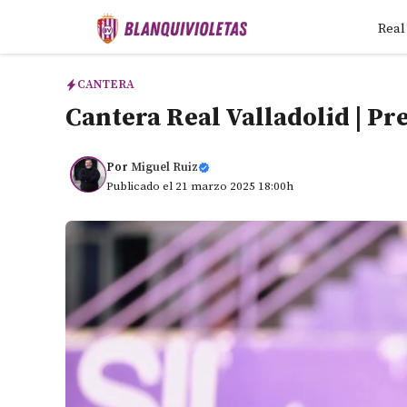
Saltar
Real
al
contenido
CANTERA
Cantera Real Valladolid | Pr
Por
Miguel Ruiz
Publicado el 21 marzo 2025 18:00h