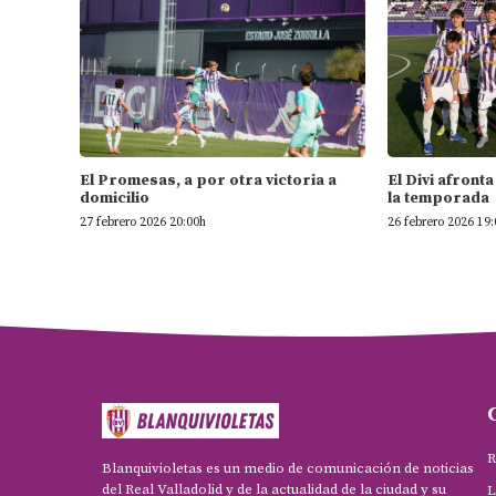
El Promesas, a por otra victoria a
El Divi afron
domicilio
la temporada
27 febrero 2026 20:00h
26 febrero 2026 19
R
Blanquivioletas es un medio de comunicación de noticias
del Real Valladolid y de la actualidad de la ciudad y su
L