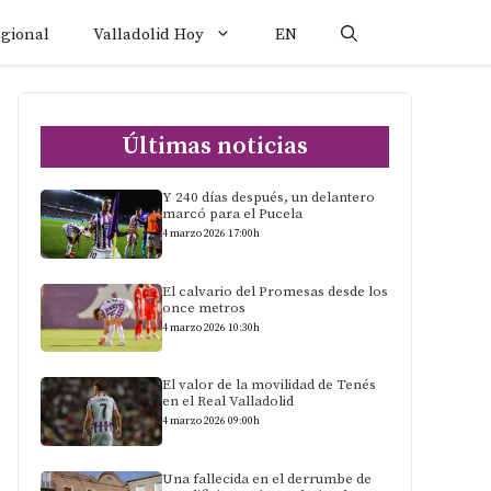
egional
Valladolid Hoy
EN
Últimas noticias
Y 240 días después, un delantero
marcó para el Pucela
4 marzo 2026 17:00h
El calvario del Promesas desde los
once metros
4 marzo 2026 10:30h
El valor de la movilidad de Tenés
en el Real Valladolid
4 marzo 2026 09:00h
Una fallecida en el derrumbe de