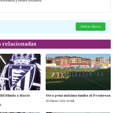
elevisión y redes sociales.
Entrar ahora
s relacionadas
olid blinda a Mario
Otra pena máxima tumba al Promesas
28 febrero 2026 20:00h
h