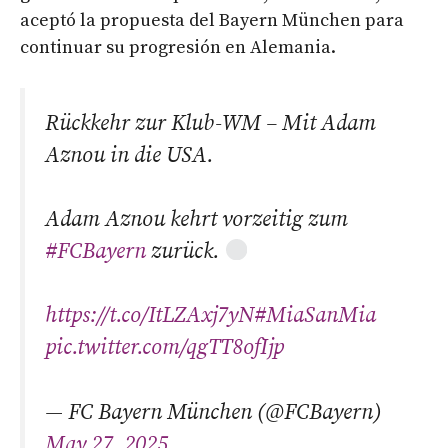
aceptó la propuesta del Bayern München para
continuar su progresión en Alemania.
Rückkehr zur Klub-WM – Mit Adam
Aznou in die USA.
Adam Aznou kehrt vorzeitig zum
#FCBayern
zurück.
https://t.co/ItLZAxj7yN
#MiaSanMia
pic.twitter.com/qgTT8ofIjp
— FC Bayern München (@FCBayern)
May 27, 2025