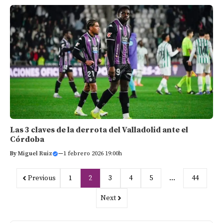
Las 3 claves de la derrota del Valladolid ante el
Córdoba
By
Miguel Ruiz
—
1 febrero 2026 19:00h
Previous
1
2
3
4
5
…
44
Next