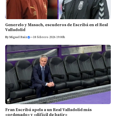
Generelo y Masach, escuderos de Escribá en el Real
Valladolid
By
Miguel Ruiz
—
18 febrero 2026 19:00h
Fran Escribá apela a un Real Valladolid más
«ordenado» y «difícil de batir»