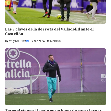
Las 3 claves de la derrota del Valladolid ante el
Castellón
By
Miguel Ruiz
—
9 febrero 2026 21:00h
Tevenet sigue al frente en un lunes de caras largas