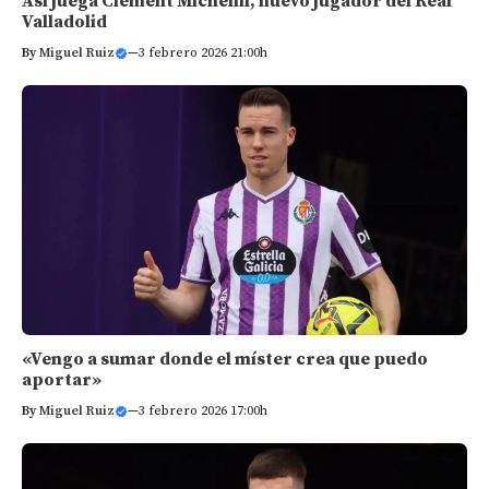
Así juega Clément Michelin, nuevo jugador del Real
Valladolid
By
Miguel Ruiz
—
3 febrero 2026 21:00h
«Vengo a sumar donde el míster crea que puedo
aportar»
By
Miguel Ruiz
—
3 febrero 2026 17:00h