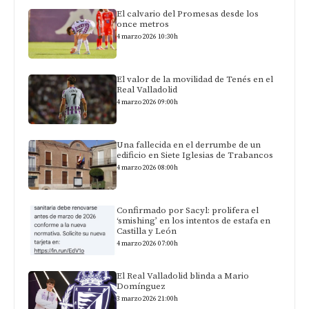
El calvario del Promesas desde los
once metros
4 marzo 2026 10:30h
El valor de la movilidad de Tenés en el
Real Valladolid
4 marzo 2026 09:00h
Una fallecida en el derrumbe de un
edificio en Siete Iglesias de Trabancos
4 marzo 2026 08:00h
Confirmado por Sacyl: prolifera el
‘smishing’ en los intentos de estafa en
Castilla y León
4 marzo 2026 07:00h
El Real Valladolid blinda a Mario
Domínguez
3 marzo 2026 21:00h