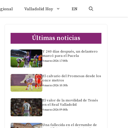
egional
Valladolid Hoy
EN
Últimas noticias
Y 240 días después, un delantero
marcó para el Pucela
4 marzo 2026 17:00h
El calvario del Promesas desde los
once metros
4 marzo 2026 10:30h
El valor de la movilidad de Tenés
en el Real Valladolid
4 marzo 2026 09:00h
Una fallecida en el derrumbe de