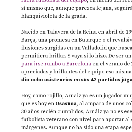
fuera futbolista del equipo
, en medio del rec
sí mismo que, aunque parezca lejana, seguirá
blanquivioleta de la grada.
Nacido en Talavera de la Reina en abril de 199
Barça, una promesa en Butarque o el revulsivo
ilusiones surgidas en un Valladolid que busc
permitiera brillar. Y vaya si lo hizo. De ser 
para irse rumbo a Barcelona
en el verano de 
apreciadas y brillantes del equipo esa mis
dio ocho asistencias en sus 42 partidos jug
Hoy, como rojillo, Arnaiz ya es un jugador muy
que es hoy en
Osasuna
, al amparo de unos co
30 años recién cumplidos, Arnáiz ya no es es
futbolista veterano con nivel para aportar al c
márgenes. Aunque no ha sido una etapa espe