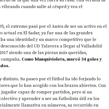
uerdo de la que una vez fuera su casa. Una versión de
 vibrando cuando salte al césped y vea el
5, el extremo pasó por el Antes de ser un activo en el
 actual en El Sadar, ya fue una de las grandes
aba una identidad y un marco competitivo que le
un desconocido del UD Talavera a llegar al Valladolid
2017 siendo una de las piezas más queridas,
ma campaña.
Como blanquivioleta, marcó 34 goles y
ados.
 distinto. Su paseo por el fútbol ha ido forjando lo
lores que lo han acogido con los brazos abiertos. Con
e jugador capaz de romper partidos, pero sí un
olectivo y aprender a ser un futbolista útil en los
cialmente llamativa en números, su recorrido en