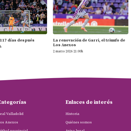
 117 días después
La renovación de Garri, el triunfo de
Los Anexos
h
2 marzo 2026 21:00h
Categorías
Enlaces de interés
eal Valladolid
Historia
os Anexos
Quiénes somos
útbol provincial
Aviso legal