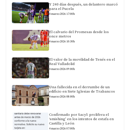
Y 240 días después, un delantero marcó
para el Pucela
4 marzo 2026 17:00h
El calvario del Promesas desde los
once metros
4 marzo 2026 10:30h
El valor de la movilidad de Tenés en el
Real Valladolid
4 marzo 2026 09:00h
Una fallecida en el derrumbe de un
edificio en Siete Iglesias de Trabancos
4 marzo 2026 08:00h
Confirmado por Sacyl: prolifera el
‘smishing’ en los intentos de estafa en
Castilla y León
4 marzo 2026 07:00h