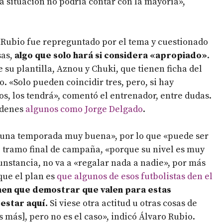
a situación no podría contar con la mayoría»,
o Rubio fue repreguntado por el tema y cuestionado
sas,
algo que solo hará si considera «apropiado»
.
e su plantilla, Aznou y Chuki, que tienen ficha del
. «Solo pueden coincidir tres, pero, si hay
s, los tendrá», comentó el entrenador, entre dudas.
órdenes
algunos como Jorge Delgado
.
ho «una temporada muy buena», por lo que «puede ser
 tramo final de campaña, «porque su nivel es muy
unstancia, no va a «regalar nada a nadie», por más
 que el plan es
que algunos de esos futbolistas den el
en que demostrar que valen para estas
 estar aquí.
Si viese otra actitud u otras cosas de
 más], pero no es el caso», indicó Álvaro Rubio.