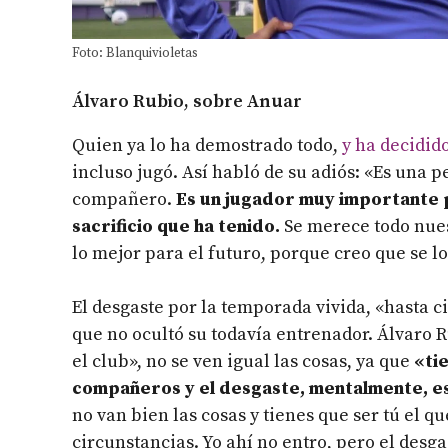
Foto: Blanquivioletas
Álvaro Rubio, sobre Anuar
Quien ya lo ha demostrado todo,
y ha decidid
incluso jugó. Así habló de su adiós: «Es una 
compañero.
Es un jugador muy importante p
sacrificio que ha tenido.
Se merece todo nues
lo mejor para el futuro, porque creo que se l
El desgaste por la temporada vivida, «hasta c
que no ocultó su todavía entrenador. Álvaro
el club», no se ven igual las cosas, ya que
«ti
compañeros y el desgaste, mentalmente, 
no van bien las cosas y tienes que ser tú el q
circunstancias. Yo ahí no entro, pero el desga