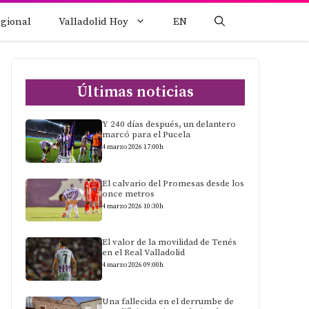
egional
Valladolid Hoy
EN
Últimas noticias
Y 240 días después, un delantero
marcó para el Pucela
4 marzo 2026 17:00h
El calvario del Promesas desde los
once metros
4 marzo 2026 10:30h
El valor de la movilidad de Tenés
en el Real Valladolid
4 marzo 2026 09:00h
Una fallecida en el derrumbe de