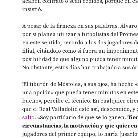
acaben contrato o sean cedidos, porque en es
insistió.
A pesar de la firmeza en sus palabras, Álvar
por si planea utilizar a futbolistas del Prome
En este sentido, recordó a los dos jugadores d
filial, citándolo como si fuera un impedimento
posibilidad de que alguno pueda tener minuto
No obstante, estos días han trabajado a sus 
‘El tiburón de Móstoles’, a sus ojos, ha hec
una opción» que pueda tener minutos en este
bueno», percibe el técnico. En cualquier circ
que el Real Valladolid esté así, descendido, y
salto
. «Soy partidario de que se lo ganen.
Tien
circunstancias, la motivación y que quieren
jugadores del primer equipo, lo haría [usarlos