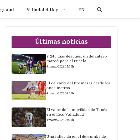
egional
Valladolid Hoy
EN
Últimas noticias
Y 240 días después, un delantero
marcó para el Pucela
4 marzo 2026 17:00h
El calvario del Promesas desde los
once metros
4 marzo 2026 10:30h
El valor de la movilidad de Tenés
en el Real Valladolid
4 marzo 2026 09:00h
Una fallecida en el derrumbe de