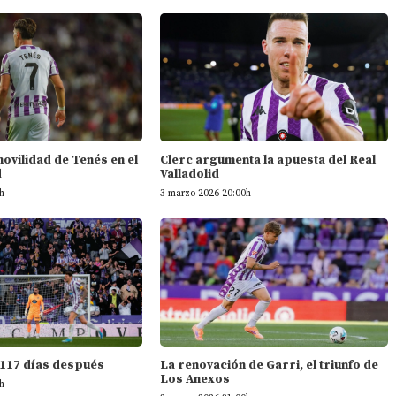
 movilidad de Tenés en el
Clerc argumenta la apuesta del Real
d
Valladolid
h
3 marzo 2026 20:00h
 117 días después
La renovación de Garri, el triunfo de
Los Anexos
h