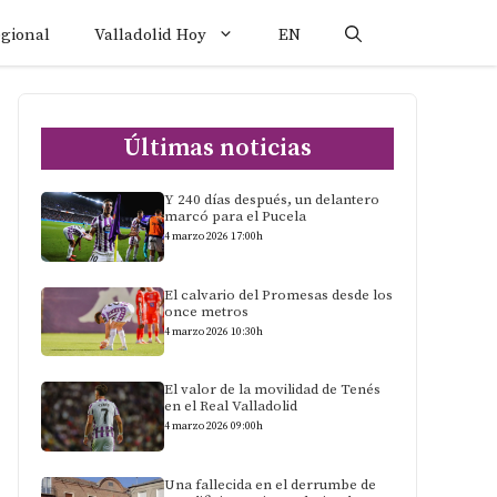
egional
Valladolid Hoy
EN
Últimas noticias
Y 240 días después, un delantero
marcó para el Pucela
4 marzo 2026 17:00h
El calvario del Promesas desde los
once metros
4 marzo 2026 10:30h
El valor de la movilidad de Tenés
en el Real Valladolid
4 marzo 2026 09:00h
Una fallecida en el derrumbe de