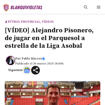
Saltar
Me
al
contenido
FÚTBOL PROVINCIAL
,
VÍDEOS
[VÍDEO] Alejandro Pisonero,
de jugar en el Parquesol a
estrella de la Liga Asobal
Por
Pablo Marcos
Publicado el 30 marzo 2025 18:00h
Síguenos